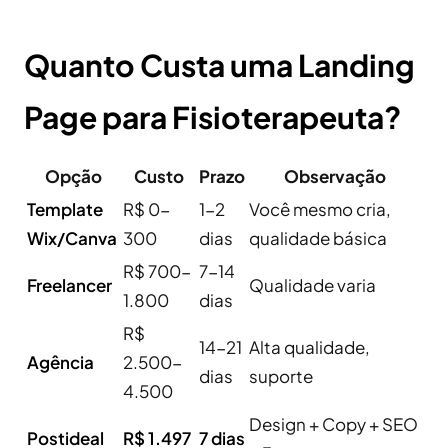
Quanto Custa uma Landing
Page para Fisioterapeuta?
Opção
Custo
Prazo
Observação
Template
R$ 0-
1-2
Você mesmo cria,
Wix/Canva
300
dias
qualidade básica
R$ 700-
7-14
Freelancer
Qualidade varia
1.800
dias
R$
14-21
Alta qualidade,
Agência
2.500-
dias
suporte
4.500
Design + Copy + SEO
Postideal
R$ 1.497
7 dias