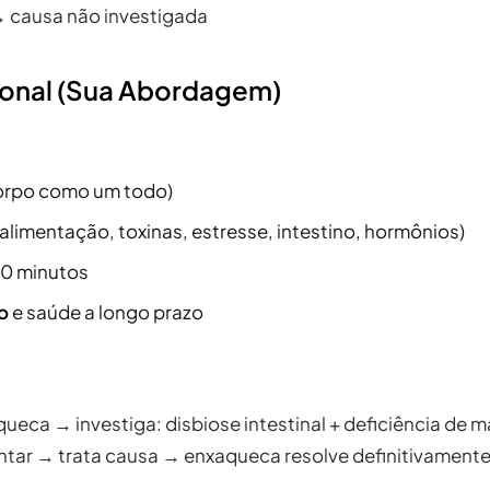
 causa não investigada
ional (Sua Abordagem)
orpo como um todo)
(alimentação, toxinas, estresse, intestino, hormônios)
90 minutos
o
e saúde a longo prazo
eca → investiga: disbiose intestinal + deficiência de 
entar → trata causa → enxaqueca resolve definitivament