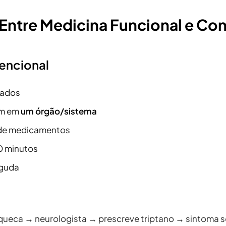
 Entre Medicina Funcional e Co
encional
lados
am em
um órgão/sistema
 de medicamentos
0 minutos
guda
queca → neurologista → prescreve triptano → sintoma 