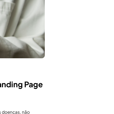
anding Page
 doenças, não