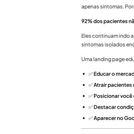
apenas sintomas. Por
92% dos pacientes nã
Eles continuam indo a
sintomas isolados en
Uma landing page educ
✅
Educar o merca
✅
Atrair pacientes
✅
Posicionar você
✅
Destacar condiç
✅
Aparecer no Go