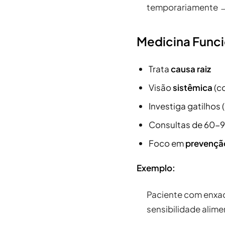
temporariamente →
Medicina Func
Trata
causa raiz
Visão
sistêmica
(c
Investiga gatilhos 
Consultas de 60-
Foco em
prevençã
Exemplo:
Paciente com enxaqu
sensibilidade alim